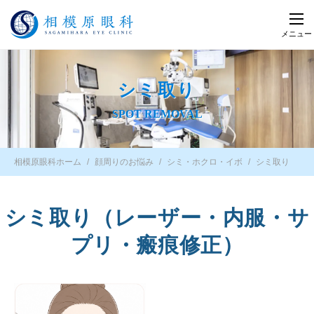
メニュー
シミ取り
SPOT REMOVAL
相模原眼科ホーム
顔周りのお悩み
シミ・ホクロ・イボ
シミ取り
シミ取り（レーザー・内服・サ
プリ・瘢痕修正）