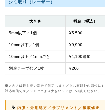
シミ取り（レーザー）
大きさ
料金（税込）
5mm以下／1個
¥5,500
10mm以下／1個
¥9,900
10mm以上／1mmごと
¥1,100追加
別途テープ代／1枚
¥200
※大きさは最も長い部分で測定します／※お顔以外の部位にも
対応可能です／※10mmより大きいシミはご相談ください。
内服・外用処方／サプリメント／瘢痕修正