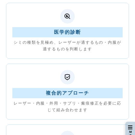
医学的診断
シミの種類を見極め、レーザーが適するもの・内服が
適するものを判断します
対応するお悩み
複合的アプローチ
シミ取りレーザー
レーザー・内服・外用・サプリ・瘢痕修正を必要に応
外用・内服処方
じて組み合わせます
サプリメント
瘢痕（はんこん）修正