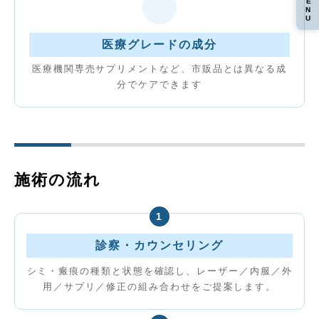
MENU
当院の特徴
医療グレードの成分
施術の流れ
医療機関専売サプリメントなど、市販品とは異なる成
分でケアできます
料金
ご注意・リスク
よくあるご質問
施術の流れ
1
診察・カウンセリング
シミ・瘢痕の種類と状態を確認し、レーザー／内服／外
用／サプリ／修正の組み合わせをご提案します。